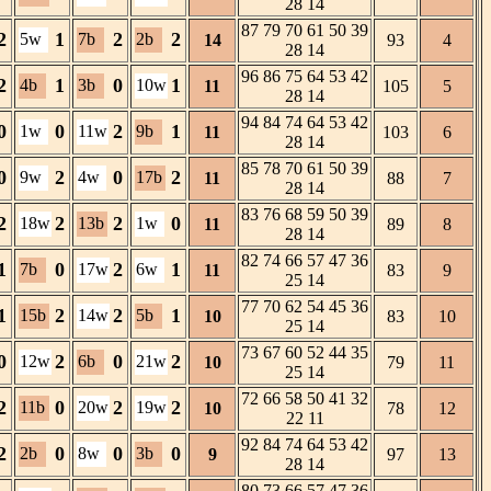
28 14
87 79 70 61 50 39
2
1
2
2
5w
7b
2b
14
93
4
28 14
96 86 75 64 53 42
2
1
0
1
4b
3b
10w
11
105
5
28 14
94 84 74 64 53 42
0
0
2
1
1w
11w
9b
11
103
6
28 14
85 78 70 61 50 39
0
2
0
2
9w
4w
17b
11
88
7
28 14
83 76 68 59 50 39
2
2
2
0
18w
13b
1w
11
89
8
28 14
82 74 66 57 47 36
1
0
2
1
7b
17w
6w
11
83
9
25 14
77 70 62 54 45 36
1
2
2
1
15b
14w
5b
10
83
10
25 14
73 67 60 52 44 35
0
2
0
2
12w
6b
21w
10
79
11
25 14
72 66 58 50 41 32
2
0
2
2
11b
20w
19w
10
78
12
22 11
92 84 74 64 53 42
2
0
0
0
2b
8w
3b
9
97
13
28 14
80 73 66 57 47 36