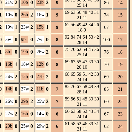
0
2
0
2
21w
10b
23b
9
86
14
25 14
69 63 56 48 40 31
1
0
2
1
10w
26b
16w
9
74
15
21 11
62 56 49 42 34 26
2
1
2
1
19w
23w
15b
9
67
16
18 9
92 84 74 64 53 42
0
0
0
0
3w
9b
7w
8
100
17
28 14
75 70 62 54 45 36
1
0
0
2
8b
19b
26w
8
76
18
25 14
69 63 55 47 39 30
1
1
2
0
16b
18w
12b
8
70
19
20 10
68 65 59 51 42 33
2
2
0
2
24w
12b
27b
8
69
20
24 14
82 76 67 58 49 39
0
0
2
0
14b
27w
11b
7
85
21
28 14
59 56 51 45 39 30
1
0
2
2
26w
29b
25w
7
60
22
21 11
66 63 58 52 43 34
0
2
0
0
27w
16b
14w
6
67
23
24 14
61 58 52 46 39 31
1
0
0
2
20b
25w
29w
6
62
24
21 11