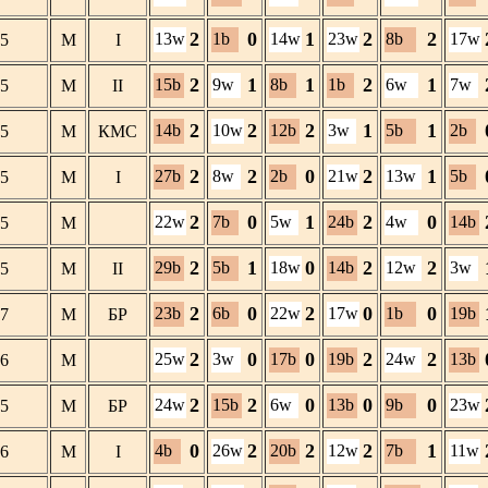
2
0
1
2
2
13w
1b
14w
23w
8b
17w
5
М
I
2
1
1
2
1
15b
9w
8b
1b
6w
7w
5
М
II
2
2
2
1
1
14b
10w
12b
3w
5b
2b
5
М
КМС
2
2
0
2
1
27b
8w
2b
21w
13w
5b
5
М
I
2
0
1
2
0
22w
7b
5w
24b
4w
14b
5
М
2
1
0
2
2
29b
5b
18w
14b
12w
3w
5
М
II
2
0
2
0
0
23b
6b
22w
17w
1b
19b
7
М
БР
2
0
0
2
2
25w
3w
17b
19b
24w
13b
6
М
2
2
0
0
0
24w
15b
6w
13b
9b
23w
5
М
БР
0
2
2
2
1
4b
26w
20b
12w
7b
11w
6
М
I