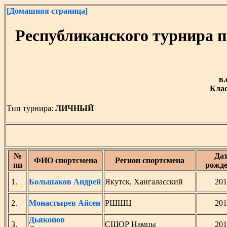
[Домашняя страница]
Республиканского турнира 
в.
Клас
Тип турнира:
ЛИЧНЫЙ
№
Да
ФИО спортсмена
Регион спортсмена
пп
рожд
1.
Большаков Андрей
Якутск, Хангаласский
201
2.
Монастырев Айсен
РШШЦ
201
Дьяконов
3.
СШОР Намцы
201