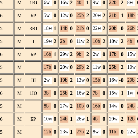
0
2
1
0
2
6w
16w
4b
9w
22b
8w
5
М
1Ю
0
0
2
2
1
5w
12w
25b
20w
21b
18b
6
М
БР
1
0
0
2
-0
18w
14b
21b
22w
20b
26b
5
М
3Ю
2
0
2
2
2
19w
2b
11w
10b
18w
4b
5
М
I
1
2
2
0
0
16b
29w
9b
2w
17b
15w
6
М
БР
0
0
2
0
2
17b
20w
29b
11w
25b
10w
5
М
0
2
0
0
-0
2w
19b
13w
15b
16w
29b
5
М
III
0
2
2
0
1
3b
25b
16w
7b
15w
1w
6
М
1Ю
0
2
0
0
0
8b
27w
10b
16b
14w
24b
5
М
0
1
1
0
2
10w
24b
26w
4b
29w
12b
6
М
БР
0
1
2
0
0
12b
23w
27b
8w
11b
22w
5
М