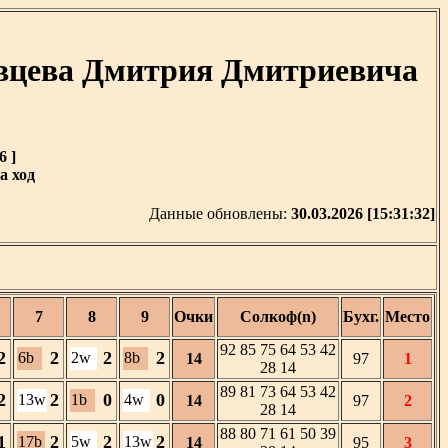
ивцева Дмитрия Дмитриевича
6 ]
а ход
Данные обновлены:
30.03.2026 [15:31:32]
7
8
9
Очки
Солкоф(n)
Бухг.
Место
92 85 75 64 53 42
2
2
2
2
6b
2w
8b
14
97
1
28 14
89 81 73 64 53 42
2
2
0
0
13w
1b
4w
14
97
2
28 14
88 80 71 61 50 39
1
2
2
2
17b
5w
13w
14
95
3