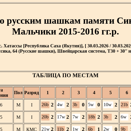
по русским шашкам памяти С
Мальчики 2015-2016 гг.р.
с. Хатассы [Республика Саха (Якутия)], [ 30.03.2026 / 30.03.202
сика, 64 (Русские шашки), Швейцарская система, T30 + 30'' н
ТАБЛИЦА ПО МЕСТАМ
та
Пол
Разряд
1
2
3
4
5
6
ения
2
2
0
0
2
26b
4w
3b
5w
10w
21b
6
М
I
2
2
2
2
2
20b
17w
7w
18b
3b
6w
5
М
I
2
2
2
1
0
21w
11b
1w
6b
2w
9b
5
М
КМС