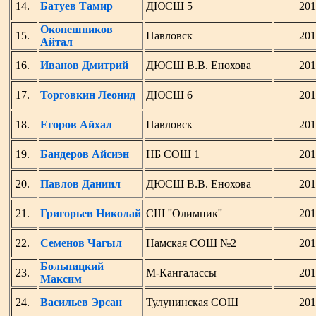
14.
Батуев Тамир
ДЮСШ 5
201
Оконешников
15.
Павловск
201
Айтал
16.
Иванов Дмитрий
ДЮСШ В.В. Енохова
201
17.
Торговкин Леонид
ДЮСШ 6
201
18.
Егоров Айхал
Павловск
201
19.
Бандеров Айсиэн
НБ СОШ 1
201
20.
Павлов Даниил
ДЮСШ В.В. Енохова
201
21.
Григорьев Николай
СШ ''Олимпик''
201
22.
Семенов Чагыл
Намская СОШ №2
201
Больницкий
23.
М-Кангалассы
201
Максим
24.
Васильев Эрсан
Тулунинская СОШ
201