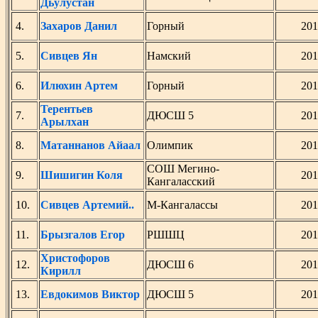
Дьулустан
4.
Захаров Данил
Горный
201
5.
Сивцев Ян
Намский
201
6.
Илюхин Артем
Горный
201
Терентьев
7.
ДЮСШ 5
201
Арылхан
8.
Матаннанов Айаал
Олимпик
201
СОШ Мегино-
9.
Шишигин Коля
201
Кангаласский
10.
Сивцев Артемий..
М-Кангалассы
201
11.
Брызгалов Егор
РШШЦ
201
Христофоров
12.
ДЮСШ 6
201
Кирилл
13.
Евдокимов Виктор
ДЮСШ 5
201