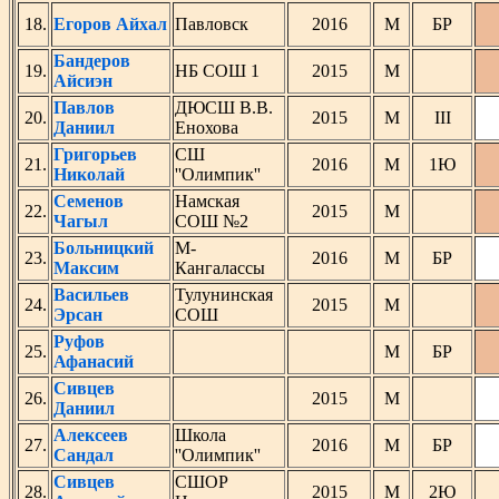
18.
Егоров Айхал
Павловск
2016
М
БР
Бандеров
19.
НБ СОШ 1
2015
М
Айсиэн
Павлов
ДЮСШ В.В.
20.
2015
М
III
Даниил
Енохова
Григорьев
СШ
21.
2016
М
1Ю
Николай
''Олимпик''
Семенов
Намская
22.
2015
М
Чагыл
СОШ №2
Больницкий
М-
23.
2016
М
БР
Максим
Кангалассы
Васильев
Тулунинская
24.
2015
М
Эрсан
СОШ
Руфов
25.
М
БР
Афанасий
Сивцев
26.
2015
М
Даниил
Алексеев
Школа
27.
2016
М
БР
Сандал
''Олимпик''
Сивцев
СШОР
28.
2015
М
2Ю