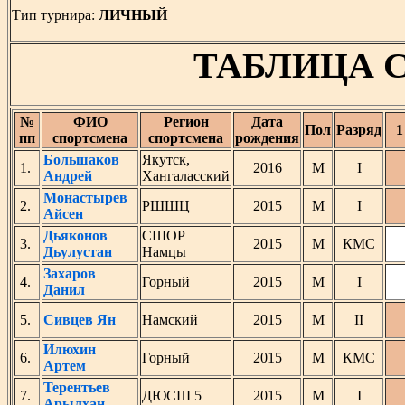
Тип турнира:
ЛИЧНЫЙ
ТАБЛИЦА 
№
ФИО
Регион
Дата
Пол
Разряд
1
пп
спортсмена
спортсмена
рождения
Большаков
Якутск,
1.
2016
М
I
Андрей
Хангаласский
Монастырев
2.
РШШЦ
2015
М
I
Айсен
Дьяконов
СШОР
3.
2015
М
КМС
Дьулустан
Намцы
Захаров
4.
Горный
2015
М
I
Данил
5.
Сивцев Ян
Намский
2015
М
II
Илюхин
6.
Горный
2015
М
КМС
Артем
Терентьев
7.
ДЮСШ 5
2015
М
I
Арылхан