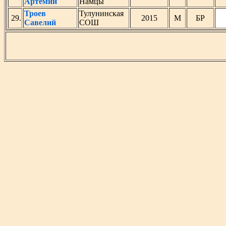
Артемий
Намцы
Троев
Тулунинская
29.
2015
М
БР
Савелий
СОШ