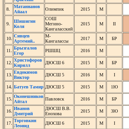
Матаннанов
8.
Олимпик
2015
М
Айаал
СОШ
Шишигин
9.
Мегино-
2015
М
II
Коля
Кангаласский
Сивцев
М-
10.
2017
М
БР
Артемий..
Кангалассы
Брызгалов
11.
РШШЦ
2016
М
Егор
Христофоров
12.
ДЮСШ 6
2015
М
БР
Кирилл
Евдокимов
13.
ДЮСШ 5
2016
М
I
Виктор
14.
Батуев Тамир
ДЮСШ 5
2015
М
1Ю
Оконешников
15.
Павловск
2016
М
БР
Айтал
Иванов
ДЮСШ В.В.
16.
2015
М
3Ю
Дмитрий
Енохова
Торговкин
17.
ДЮСШ 6
2015
М
I
Леонид