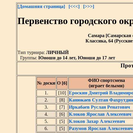
[Домашняя страница]
[<<<]
[>>>]
Первенство городского о
Самара [Самарская обл
Классика, 64 (Русск
Тип турнира:
ЛИЧНЫЙ
Группы:
Юноши до 14 лет, Юноши до 17 лет
Прот
ФИО спортсмена
№ доски
О [б]
(играет белыми)
1.
[10]
Ероскин Дмитрий Владимир
2.
[8]
Канюкаев Султан Фахрутди
3.
[7]
Иркабаев Руслан Ренатович
4.
[6]
Клоков Ярослав Алексеевич
5.
[5]
Клоков Захар Алексеевич
6.
[5]
Разумов Ярослав Алексеевич