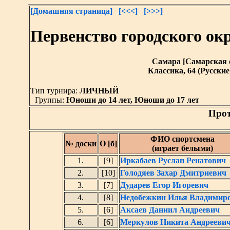
[Домашняя страница]
[<<<]
[>>>]
Первенство городского о
Самара [Самарская обл
Классика, 64 (Русск
Тип турнира:
ЛИЧНЫЙ
Группы:
Юноши до 14 лет, Юноши до 17 лет
Прот
ФИО спортсмена
№ доски
О [б]
(играет белыми)
1.
[9]
Иркабаев Руслан Ренатович
2.
[10]
Голодяев Захар Дмитриевич
3.
[7]
Дударев Егор Игоревич
4.
[8]
Недобежкин Илья Владимир
5.
[6]
Аксаев Даниил Андреевич
6.
[6]
Меркулов Никита Андрееви