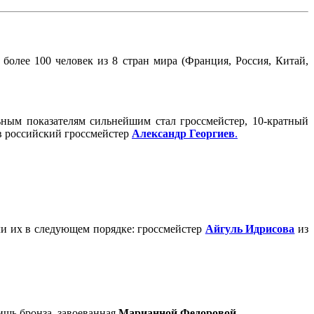
олее 100 человек из 8 стран мира (Франция, Россия, Китай,
льным показателям сильнейшим стал гроссмейстер, 10-кратный
в российский гроссмейстер
Александр Георгиев
.
или их в следующем порядке: гроссмейстер
Айгуль Идрисова
из
ишь бронза, завоеванная
Марианной Федоровой
.