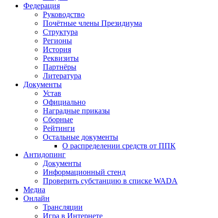
Федерация
Руководство
Почётные члены Президиума
Структура
Регионы
История
Реквизиты
Партнёры
Литература
Документы
Устав
Официально
Наградные приказы
Сборные
Рейтинги
Остальные документы
О распределении средств от ППК
Антидопинг
Документы
Информационный стенд
Проверить субстанцию в списке WADA
Медиа
Онлайн
Трансляции
Игра в Интернете