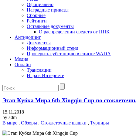
Официально
Наградные приказы
Сборные
Рейтинги
Остальные документы
О распределении средств от ППК
Антидопинг
Документы
Информационный стенд
Проверить субстанцию в списке WADA
Медиа
Онлайн
Трансляции
Игра в Интернете
Этап Кубка Мира 6th Xingqiu Cup по стоклеточ
15.11.2018
by
adm
В мире
,
Обзоры
,
Стоклеточные шашки
,
Турниры