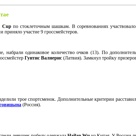
тае
u Cup
по стоклеточным шашкам. В соревнованиях участвовало б
и приняло участие 9 гроссмейстеров.
не, набрали одинаковое количество очков (13). По дополните
россмейстер
Гунтис Валнерис
(Латвия). Замкнул тройку призеро
 разделили трое спортсменок. Дополнительные критерии расстав
говицына
(Россия).
е среди девушек победу одержала
Hailan Wu
из Китая. У России л