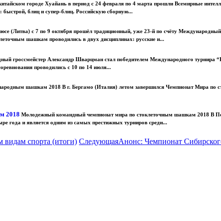
китайском городе Хуайань в период с 24 февраля по 4 марта прошли Всемирные интел
быстрой, блиц и супер-блиц. Российскую сборную...
юсе (Литва) с 7 по 9 октября прошёл традиционный, уже 23-й по счёту Международны
еточным шашкам проводились в двух дисциплинах: русские и...
ный гроссмейстер Александр Шварцман стал победителем Международного турнира “B
оревнования проводились с 10 по 14 июля...
ародным шашкам 2018 В г. Бергамо (Италия) летом завершился Чемпионат Мира по 
ам 2018
Молодежный командный чемпионат мира по стоклеточным шашкам 2018 В П
ре года и является одним из самых престижных турниров среди...
 видам спорта (итоги)
Следующая
Анонс: Чемпионат Сибирског