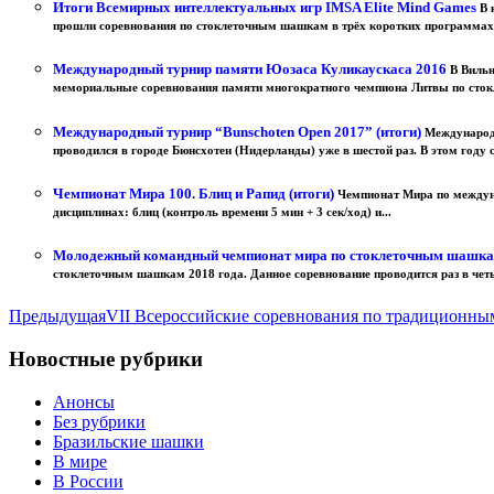
Итоги Всемирных интеллектуальных игр IMSA Elite Mind Games
В 
прошли соревнования по стоклеточным шашкам в трёх коротких программах: 
Международный турнир памяти Юозаса Куликаускаса 2016
В Вильн
мемориальные соревнования памяти многократного чемпиона Литвы по стокл
Международный турнир “Bunschoten Open 2017” (итоги)
Международ
проводился в городе Бюнсхотен (Нидерланды) уже в шестой раз. В этом году с
Чемпионат Мира 100. Блиц и Рапид (итоги)
Чемпионат Мира по междун
дисциплинах: блиц (контроль времени 5 мин + 3 сек/ход) и...
Молодежный командный чемпионат мира по стоклеточным шашк
стоклеточным шашкам 2018 года. Данное соревнование проводится раз в четы
Предыдущая
VII Всероссийские соревнования по традиционным
Новостные рубрики
Анонсы
Без рубрики
Бразильские шашки
В мире
В России