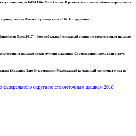
лектуальные игры IMSA Elite Mind Games. В рамках этого масштабного мероприятия
й турнир памяти Юозаса Куликаускаса 2016. По традиции
unschoten Open 2017”. Этот небольшой открытый турнир по стоклеточным шашкам
стоклеточным шашкам среди мужчин и женщин. Соревнования проходили в двух
ольше (Хорынец-Здруй) завершился Молодежный командный чемпионат мира по
о федерального округа по стоклеточным шашкам 2018