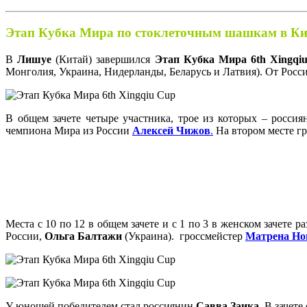
Этап Кубка Мира по стоклеточным шашкам в Ки
В
Лишуе
(Китай) завершился
Этап Кубка Мира 6th Xingqi
Монголия, Украина, Нидерланды, Беларусь и Латвия). От Росси
В общем зачете четыре участника, трое из которых – россия
чемпиона Мира из России
Алексей Чижов
.
На втором месте г
Места с 10 по 12 в общем зачете и с 1 по 3 в женском зачете
России,
Ольга Балтажи
(Украина). гроссмейстер
Матрена Но
У юношей победителем стал россиянин
Савва Заика
. В зачет