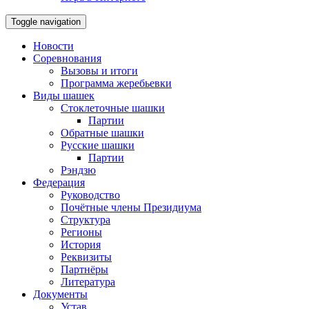
Toggle navigation
Новости
Соревнования
Вызовы и итоги
Программа жеребьевки
Виды шашек
Стоклеточные шашки
Партии
Обратные шашки
Русские шашки
Партии
Рэндзю
Федерация
Руководство
Почётные члены Президиума
Структура
Регионы
История
Реквизиты
Партнёры
Литература
Документы
Устав