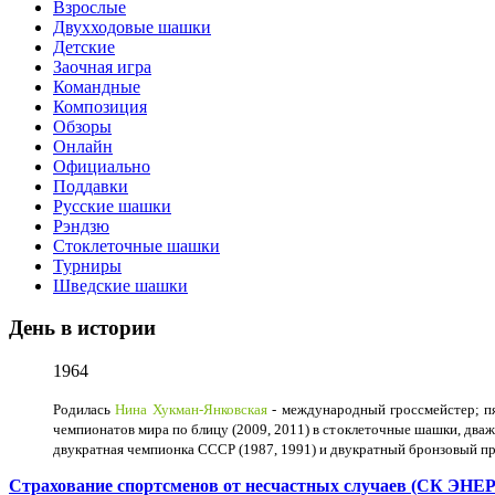
Взрослые
Двухходовые шашки
Детские
Заочная игра
Командные
Композиция
Обзоры
Онлайн
Официально
Поддавки
Русские шашки
Рэндзю
Стоклеточные шашки
Турниры
Шведские шашки
День в истории
1964
Родилась
Нина Хукман-Янковская
- международный гроссмейстер; пя
чемпионатов мира по блицу (2009, 2011) в стоклеточные шашки, дваж
двукратная чемпионка СССР (1987, 1991) и двукратный бронзовый п
Страхование спортсменов от несчастных случаев (СК ЭН