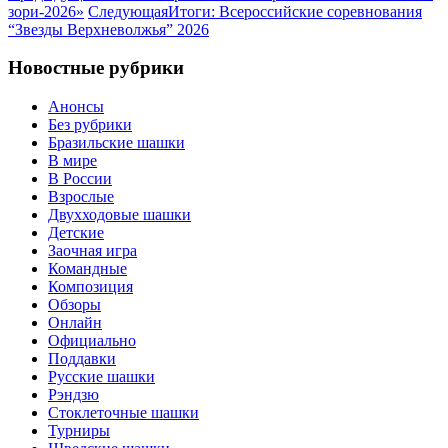
зори-2026»
Следующая
Итоги: Всероссийские соревнования
“Звезды Верхневолжья” 2026
Новостные рубрики
Анонсы
Без рубрики
Бразильские шашки
В мире
В России
Взрослые
Двухходовые шашки
Детские
Заочная игра
Командные
Композиция
Обзоры
Онлайн
Официально
Поддавки
Русские шашки
Рэндзю
Стоклеточные шашки
Турниры