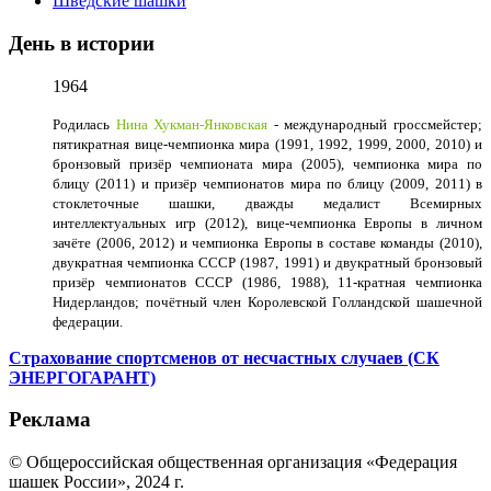
Шведские шашки
День в истории
1964
Родилась
Нина Хукман-Янковская
- международный гроссмейстер;
пятикратная вице-чемпионка мира (1991, 1992, 1999, 2000, 2010) и
бронзовый призёр чемпионата мира (2005), чемпионка мира по
блицу (2011) и призёр чемпионатов мира по блицу (2009, 2011) в
стоклеточные шашки, дважды медалист Всемирных
интеллектуальных игр (2012), вице-чемпионка Европы в личном
зачёте (2006, 2012) и чемпионка Европы в составе команды (2010),
двукратная чемпионка СССР (1987, 1991) и двукратный бронзовый
призёр чемпионатов СССР (1986, 1988), 11-кратная чемпионка
Нидерландов; почётный член Королевской Голландской шашечной
федерации.
Страхование спортсменов от несчастных случаев (СК
ЭНЕРГОГАРАНТ)
Реклама
© Общероссийская общественная организация «Федерация
шашек России», 2024 г.