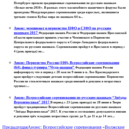
Петербурге прошли традиционные соревнования по русским шашкам
«Белые ночи-2016». В рамках этого масштабного шашечного форума были
проведены Международные соревнования среди взрослых, являвшиеся
третьим этапом Кубка мира по шашкам-64 и...
Анонс: чемпионат и первенство ЦФО и СЗФО по русским
шашкам 2017
Федерация шашек России и Федерация шашек Ярославской
области приглашают принять участие в Чемпионате и Первенстве
Центрального федерального округа и Северо-Западного федерального
округа по русским шашкам. Соревнования пройдут в Ярославле в период с
4 (день приезда) по...
Анонс: Первенство России (100), Всероссийские соревнования
(64), финал турнира “Чудо-шашки”
Федерация шашек России
информирует, что в период с 28 мая по 9 июня в п. Лоо Краснодарского
края пройдут следующие детские всероссийские соревнования: Первенство
России по стоклеточным шашкам среди юношей и девушек в возрастных
группах:...
Анонс: Всероссийские соревнования по русским шашкам “Звёзды
Верхневолжья” 2017
В период с 23 (день приезда) по 28 июня в Твери
пройдут традиционные Всероссийские соревнования по русским шашкам
“Звёзды Верхневолжья” 2017. К участию в состязаниях допускаются юноши
и девушки трёх младших возрастных групп: до 9, до 11 и до 14 лет....
Предыдущая
Анонс: Всероссийские соревнования «Волжские