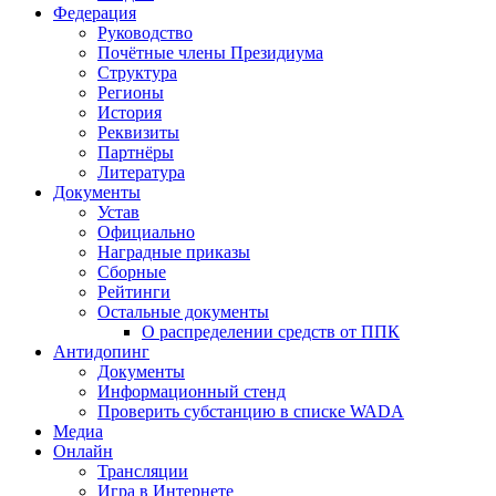
Федерация
Руководство
Почётные члены Президиума
Структура
Регионы
История
Реквизиты
Партнёры
Литература
Документы
Устав
Официально
Наградные приказы
Сборные
Рейтинги
Остальные документы
О распределении средств от ППК
Антидопинг
Документы
Информационный стенд
Проверить субстанцию в списке WADA
Медиа
Онлайн
Трансляции
Игра в Интернете