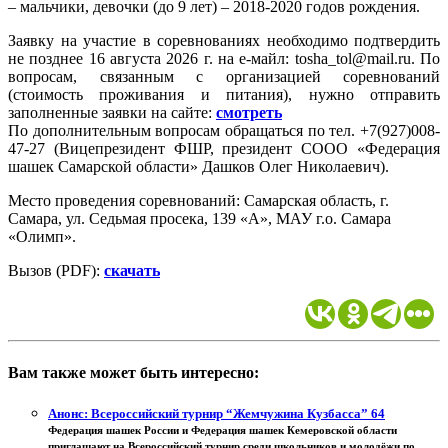
– мальчики, девочки (до 9 лет) – 2018-2020 годов рождения.
Заявку на участие в соревнованиях необходимо подтвердить
не позднее 16 августа 2026 г. на е-майл: tosha_tol@mail.ru. По
вопросам, связанным с организацией соревнований
(стоимость проживания и питания), нужно отправить
заполненные заявки на сайте:
смотреть
По дополнительным вопросам обращаться по тел. +7(927)008-
47-27 (Вицепрезидент ФШР, президент СООО «Федерация
шашек Самарской области» Дашков Олег Николаевич).
Место проведения соревнований: Самарская область, г.
Самара, ул. Седьмая просека, 139 «А», МАУ г.о. Самара
«Олимп».
Вызов (PDF):
скачать
Вам также может быть интересно:
Анонс: Всероссийский турнир “Жемчужина Кузбасса” 64
Федерация шашек России и Федерация шашек Кемеровской области
приглашают на Всероссийский турнир среди школьников и молодёжи по