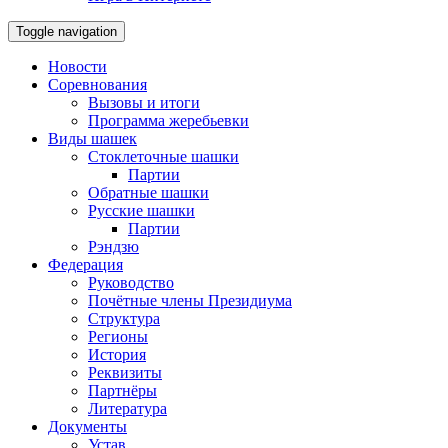
Toggle navigation
Новости
Соревнования
Вызовы и итоги
Программа жеребьевки
Виды шашек
Стоклеточные шашки
Партии
Обратные шашки
Русские шашки
Партии
Рэндзю
Федерация
Руководство
Почётные члены Президиума
Структура
Регионы
История
Реквизиты
Партнёры
Литература
Документы
Устав