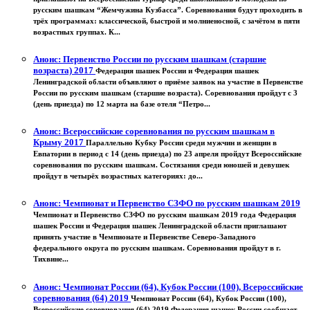
русским шашкам “Жемчужина Кузбасса”. Соревнования будут проходить в
трёх программах: классической, быстрой и молниеносной, с зачётом в пяти
возрастных группах. К...
Анонс: Первенство России по русским шашкам (старшие
возраста) 2017
Федерация шашек России и Федерация шашек
Ленинградской области объявляют о приёме заявок на участие в Первенстве
России по русским шашкам (старшие возраста). Соревнования пройдут с 3
(день приезда) по 12 марта на базе отеля “Петро...
Анонс: Всероссийские соревнования по русским шашкам в
Крыму 2017
Параллельно Кубку России среди мужчин и женщин в
Евпатории в период с 14 (день приезда) по 23 апреля пройдут Всероссийские
соревнования по русским шашкам. Состязания среди юношей и девушек
пройдут в четырёх возрастных категориях: до...
Анонс: Чемпионат и Первенство СЗФО по русским шашкам 2019
Чемпионат и Первенство СЗФО по русским шашкам 2019 года Федерация
шашек России и Федерация шашек Ленинградской области приглашают
принять участие в Чемпионате и Первенстве Северо-Западного
федерального округа по русским шашкам. Соревнования пройдут в г.
Тихвине...
Анонс: Чемпионат России (64), Кубок России (100), Всероссийские
соревнования (64) 2019
Чемпионат России (64), Кубок России (100),
Всероссийские соревнования (64) 2019 Федерация шашек России сообщает,