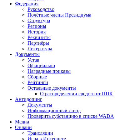
Федерация
Руководство
Почётные члены Президиума
Структура
Регионы
История
Реквизиты
Партнёры
Литература
Документы
Устав
Официально
Наградные приказы
Сборные
Рейтинги
Остальные документы
О распределении средств от ППК
Антидопинг
Документы
Информационный стенд
Проверить субстанцию в списке WADA
Медиа
Онлайн
Трансляции
Игра в Интернете