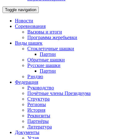
Toggle navigation
Новости
Соревнования
Вызовы и итоги
Программа жеребьевки
Виды шашек
Стоклеточные шашки
Партии
Обратные шашки
Русские шашки
Партии
Рэндзю
Федерация
Руководство
Почётные члены Президиума
Структура
Регионы
История
Реквизиты
Партнёры
Литература
Документы
Устав