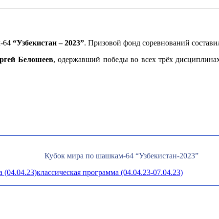
-64
“Узбекистан – 2023”
. Призовой фонд соревнований состави
ргей Белошеев
, одержавший победы во всех трёх дисциплина
Кубок мира по шашкам-64 “Узбекистан-2023”
 (04.04.23)
классическая программа (04.04.23-07.04.23)