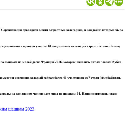
 Соревнования проходили в пяти возрастных категориях, в каждой из которых было
соревнованиях приняли участие 18 спортсменов из четырёх стран: Латвии, Литвы,
 по шашкам на малой доске Франция-2016, которые являлись пятым этапом Кубка
мужчин и женщин, который собрал более 40 участников из 7 стран (Азербайджан,
награды на командном чемпионате мира по шашкам-64. Наши спортсмены стали
ским шашкам 2023