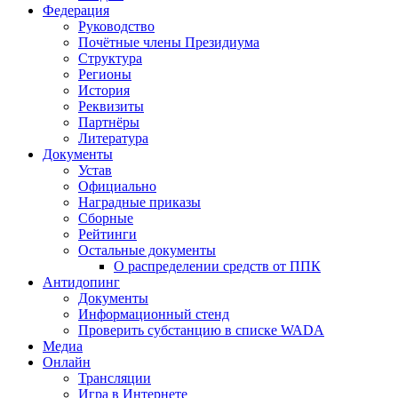
Федерация
Руководство
Почётные члены Президиума
Структура
Регионы
История
Реквизиты
Партнёры
Литература
Документы
Устав
Официально
Наградные приказы
Сборные
Рейтинги
Остальные документы
О распределении средств от ППК
Антидопинг
Документы
Информационный стенд
Проверить субстанцию в списке WADA
Медиа
Онлайн
Трансляции
Игра в Интернете