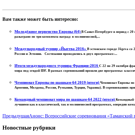
Вам также может быть интересно:
Молодёжное первенство Европы (64)
В Санкт-Петербурге в период с 2
разыграно по три комплекта наград: в молниеносной,...
Международный турнир «Йыгева 2016»
В эстонском городе Jõgeva со
России и Эстонии. Состязания проводились в двух программах:...
Итоги международного турнира Франция-2016
С 22 по 29 октября ф
мира под эгидой IDF. В рамках соревнований прошли две программы: классич
Чемпионат Европы по шашкам-64 2019 (итоги)
Чемпионат Европы по 
Армения, Молдова, Россия, Румыния, Турция, Украина). В соревнованиях при
Командный чемпионат мира по шашкам-64 2022 (итоги)
Командный ч
лучшими как в классической, так и молниеносной программах, опередив коман
Предыдущая
Анонс: Всероссийские соревнования «Таманский 
Новостные рубрики