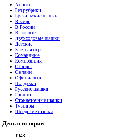
Анонсы
Без рубрики
Бразильские шашки
В мире
В России
Взрослые
Двухходовые шашки
Детские
Заочная игра
Командные
Композиция
Обзоры
Онлайн
Официально
Поддавки
Русские шашки
Рэндзю
Стоклеточные шашки
Турниры
Шведские шашки
День в истории
1948