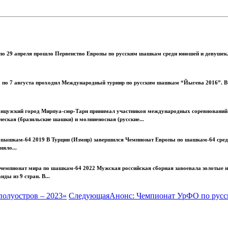
0 по 29 апреля прошло Первенство Европы по русским шашкам среди юношей и девушек.
 2 по 7 августа проходил Международный турнир по русским шашкам “Йыгева 2016”. В 
ранцузский город Мирпуа-сюр-Тарн принимал участников международных соревнований
еская (бразильские шашки) и молниеносная (русские...
шашкам-64 2019 В Турции (Измир) завершился Чемпионат Европы по шашкам-64 среди 
няло...
емпионат мира по шашкам-64 2022 Мужская российская сборная завоевала золотые 
ды из 9 стран. В...
полуостров – 2023»
Следующая
Анонс: Чемпионат УрФО по рус