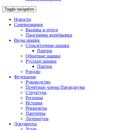
Toggle navigation
Новости
Соревнования
Вызовы и итоги
Программа жеребьевки
Виды шашек
Стоклеточные шашки
Партии
Обратные шашки
Русские шашки
Партии
Рэндзю
Федерация
Руководство
Почётные члены Президиума
Структура
Регионы
История
Реквизиты
Партнёры
Литература
Документы
Устав