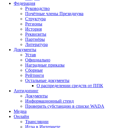
Федерация
Руководство
Почётные члены Президиума
Структура
Регионы
История
Реквизиты
Партнёры
Литература
Документы
Устав
Официально
Наградные приказы
Сборные
Рейтинги
Остальные документы
О распределении средств от ППК
Антидопинг
Документы
Информационный стенд
Проверить субстанцию в списке WADA
Медиа
Онлайн
Трансляции
Игра в Интернете