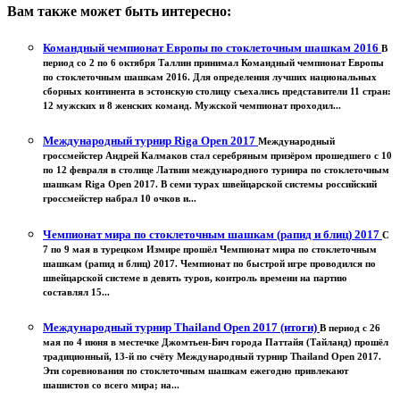
Вам также может быть интересно:
Командный чемпионат Европы по стоклеточным шашкам 2016
В
период со 2 по 6 октября Таллин принимал Командный чемпионат Европы
по стоклеточным шашкам 2016. Для определения лучших национальных
сборных континента в эстонскую столицу съехались представители 11 стран:
12 мужских и 8 женских команд. Мужской чемпионат проходил...
Международный турнир Riga Open 2017
Международный
гроссмейстер Андрей Калмаков стал серебряным призёром прошедшего с 10
по 12 февраля в столице Латвии международного турнира по стоклеточным
шашкам Riga Open 2017. В семи турах швейцарской системы российский
гроссмейстер набрал 10 очков и...
Чемпионат мира по стоклеточным шашкам (рапид и блиц) 2017
С
7 по 9 мая в турецком Измире прошёл Чемпионат мира по стоклеточным
шашкам (рапид и блиц) 2017. Чемпионат по быстрой игре проводился по
швейцарской системе в девять туров, контроль времени на партию
составлял 15...
Международный турнир Thailand Open 2017 (итоги)
В период с 26
мая по 4 июня в местечке Джомтьен-Бич города Паттайя (Тайланд) прошёл
традиционный, 13-й по счёту Международный турнир Thailand Open 2017.
Эти соревнования по стоклеточным шашкам ежегодно привлекают
шашистов со всего мира; на...