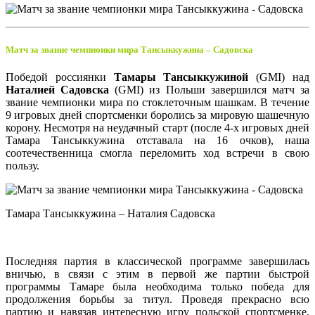
Матч за звание чемпионки мира Тансыккужина – Садовска
Победой россиянки
Тамары Тансыккужиной
(GMI) над
Наталией Садовска
(GMI) из Польши завершился матч за
звание чемпионки мира по стоклеточным шашкам. В течение
9 игровых дней спортсменки боролись за мировую шашечную
корону. Несмотря на неудачный старт (после 4-х игровых дней
Тамара Тансыккужина отставала на 16 очков), наша
соотечественница смогла переломить ход встречи в свою
пользу.
Тамара Тансыккужина – Наталия Садовска
Последняя партия в классической программе завершилась
вничью, в связи с этим в первой же партии быстрой
программы Тамаре была необходима только победа для
продолжения борьбы за титул. Проведя прекрасно всю
партию и навязав интересную игру польской спортсменке,