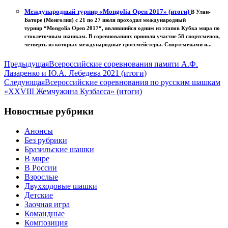
Международный турнир «Mongolia Open 2017» (итоги)
В Улан-
Баторе (Монголия) с 21 по 27 июля проходил международный
турнир “Mongolia Open 2017“, являвшийся одним из этапов Кубка мира по
стоклеточным шашкам. В соревнованиях приняли участие 58 спортсменов,
четверть из которых международные гроссмейстеры. Спортсменами и...
Предыдущая
Всероссийские соревнования памяти А.Ф.
Лазаренко и Ю.А. Лебедева 2021 (итоги)
Следующая
Всероссийские соревнования по русским шашкам
«XXVIII Жемчужина Кузбасса» (итоги)
Новостные рубрики
Анонсы
Без рубрики
Бразильские шашки
В мире
В России
Взрослые
Двухходовые шашки
Детские
Заочная игра
Командные
Композиция