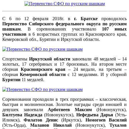
С 6 по 12 февраля 2018г. в
г. Братске
проводилось
Первенство Сибирского федерального округа по русским
шашкам
. В соревнованиях участвовало
107 юных
участников
в 6 возрастных группах из Красноярского края,
Кемеровской обл., Бурятии и Иркутской области.
Спортсмены
Иркутской области
завоевали 48 медалей – 14
золотых, 17 серебряных и 17 бронзовых. На втором месте
сборная
Красноярского края
– 24 медали, на третьем –
сборная
Кемеровской области
с 12 медалями. И у сборной
Бурятии
11 медалей.
Соревнования проходили в трех программах – классическая,
быстрая и молниеносная. Золотые награды среди юношей и
девушек завоевали
Арботнеев Максим
(Новонукутск),
Билтуева Надежда
(Новонукутск),
Нефедьева Дарья
(Усть-
Илимск),
Филатов Денис
(Иркутск),
Номогоев Василий
(Усть-Орда),
Маланов Николай
(Новонукутск),
Тухалов