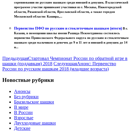
соревнования по русским шашкам среди юношей и девушек. В классической
программе участие принимают участники из г. Москвы, Нижегородской
области, Рязанской области, Ярославской области, а также городов
Московской области: Кашира,...
Первенство ПФО по русским и стоклеточным шашкам (итоги)
В г.
Казани, в помещении школы имени Рашида Нежметдинова состоялось
первенство Приволжского Федерального округа по русским и стоклеточным
шашкам среди мальчиков и девочек до 9 и 11 лет и юношей и девушек до 14
и...
Предыдущая
Стартовал Чемпионат России по обратной игре в
шашки (поддавкам) 2018
Следующая
Анонс: Первенство
России по русским шашкам 2018 (младшие возраста)
Новостные рубрики
Анонсы
Без рубрики
Бразильские шашки
В мире
В России
Взрослые
Двухходовые шашки
Детские