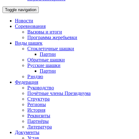
Toggle navigation
Новости
Соревнования
Вызовы и итоги
Программа жеребьевки
Виды шашек
Стоклеточные шашки
Партии
Обратные шашки
Русские шашки
Партии
Рэндзю
Федерация
Руководство
Почётные члены Президиума
Структура
Регионы
История
Реквизиты
Партнёры
Литература
Документы
Устав