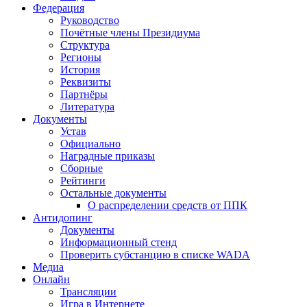
Федерация
Руководство
Почётные члены Президиума
Структура
Регионы
История
Реквизиты
Партнёры
Литература
Документы
Устав
Официально
Наградные приказы
Сборные
Рейтинги
Остальные документы
О распределении средств от ППК
Антидопинг
Документы
Информационный стенд
Проверить субстанцию в списке WADA
Медиа
Онлайн
Трансляции
Игра в Интернете