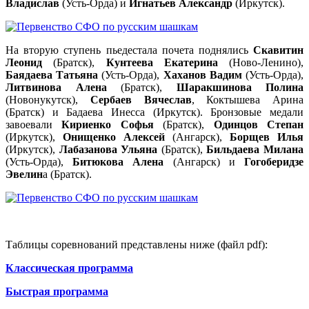
Владислав
(Усть-Орда) и
Игнатьев Александр
(Иркутск).
На вторую ступень пьедестала почета поднялись
Скавитин
Леонид
(Братск),
Кунтеева Екатерина
(Ново-Ленино),
Баядаева Татьяна
(Усть-Орда),
Хаханов Вадим
(Усть-Орда),
Литвинова Алена
(Братск),
Шаракшинова Полина
(Новонукутск),
Сербаев Вячеслав
, Коктышева Арина
(Братск) и Бадаева Инесса (Иркутск). Бронзовые медали
завоевали
Кириенко Софья
(Братск),
Одинцов Степан
(Иркутск),
Онищенко Алексей
(Ангарск),
Борщев Илья
(Иркутск),
Лабазанова Ульяна
(Братск),
Бильдаева Милана
(Усть-Орда),
Битюкова Алена
(Ангарск) и
Гогоберидзе
Эвелин
а (Братск).
Таблицы соревнований представлены ниже (файл pdf):
Классическая программа
Быстрая программа