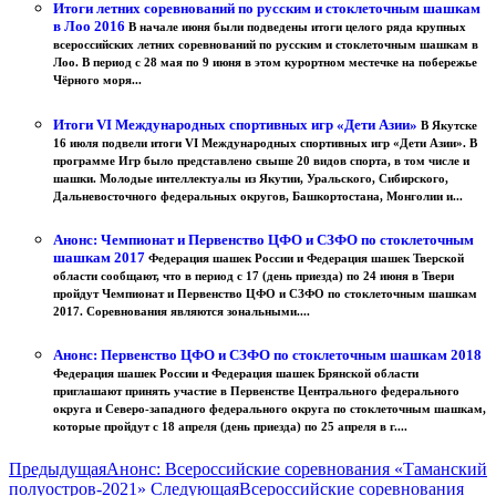
Итоги летних соревнований по русским и стоклеточным шашкам
в Лоо 2016
В начале июня были подведены итоги целого ряда крупных
всероссийских летних соревнований по русским и стоклеточным шашкам в
Лоо. В период с 28 мая по 9 июня в этом курортном местечке на побережье
Чёрного моря...
Итоги VI Международных спортивных игр «Дети Азии»
В Якутске
16 июля подвели итоги VI Международных спортивных игр «Дети Азии». В
программе Игр было представлено свыше 20 видов спорта, в том числе и
шашки. Молодые интеллектуалы из Якутии, Уральского, Сибирского,
Дальневосточного федеральных округов, Башкортостана, Монголии и...
Анонс: Чемпионат и Первенство ЦФО и СЗФО по стоклеточным
шашкам 2017
Федерация шашек России и Федерация шашек Тверской
области сообщают, что в период с 17 (день приезда) по 24 июня в Твери
пройдут Чемпионат и Первенство ЦФО и СЗФО по стоклеточным шашкам
2017. Соревнования являются зональными....
Анонс: Первенство ЦФО и СЗФО по стоклеточным шашкам 2018
Федерация шашек России и Федерация шашек Брянской области
приглашают принять участие в Первенстве Центрального федерального
округа и Северо-западного федерального округа по стоклеточным шашкам,
которые пройдут с 18 апреля (день приезда) по 25 апреля в г....
Предыдущая
Анонс: Всероссийские соревнования «Таманский
полуостров-2021»
Следующая
Всероссийские соревнования