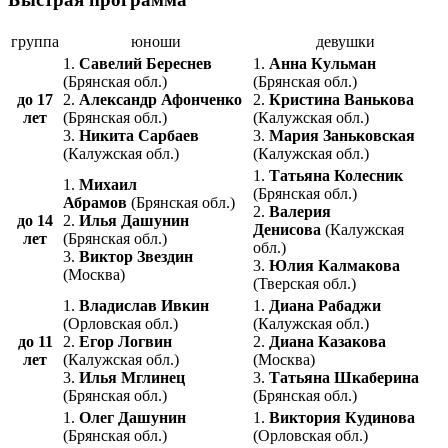
группа
юноши
девушки
1.
Савелий Береснев
1.
Анна Кульман
(Брянская обл.)
(Брянская обл.)
до 17
2.
Александр Афонченко
2.
Кристина Ванькова
лет
(Брянская обл.)
(Калужская обл.)
3.
Никита Сарбаев
3.
Мария Заньковская
(Калужская обл.)
(Калужская обл.)
1.
Татьяна Колесник
1.
Михаил
(Брянская обл.)
Абрамов
(Брянская обл.)
2.
Валерия
до 14
2.
Илья Дашунин
Денисова
(Калужская
лет
(Брянская обл.)
обл.)
3.
Виктор Звездин
3.
Юлия Калмакова
(Москва)
(Тверская обл.)
1.
Владислав Ивкин
1.
Диана Рабаджи
(Орловская обл.)
(Калужская обл.)
до 11
2.
Егор Логвин
2.
Диана Казакова
лет
(Калужская обл.)
(Москва)
3.
Илья Мглинец
3.
Татьяна Шкаберина
(Брянская обл.)
(Брянская обл.)
1.
Олег Дашунин
1.
Виктория Кудинова
(Брянская обл.)
(Орловская обл.)