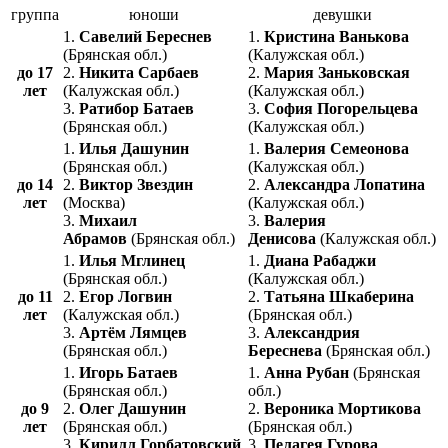
группа
юноши
девушки
1.
Савелий Береснев
1.
Кристина Ванькова
(Брянская обл.)
(Калужская обл.)
до 17
2.
Никита Сарбаев
2.
Мария Заньковская
лет
(Калужская обл.)
(Калужская обл.)
3.
Ратибор Батаев
3.
София Погорельцева
(Брянская обл.)
(Калужская обл.)
1.
Илья Дашунин
1.
Валерия Семеонова
(Брянская обл.)
(Калужская обл.)
до 14
2.
Виктор Звездин
2.
Александра Лопатина
лет
(Москва)
(Калужская обл.)
3.
Михаил
3.
Валерия
Абрамов
(Брянская обл.)
Денисова
(Калужская обл.)
1.
Илья Мглинец
1.
Диана Рабаджи
(Брянская обл.)
(Калужская обл.)
до 11
2.
Егор Логвин
2.
Татьяна Шкаберина
лет
(Калужская обл.)
(Брянская обл.)
3.
Артём Лямцев
3.
Александрия
(Брянская обл.)
Береснева
(Брянская обл.)
1.
Игорь Батаев
1.
Анна Рубан
(Брянская
(Брянская обл.)
обл.)
до 9
2.
Олег Дашунин
2.
Вероника Мортикова
лет
(Брянская обл.)
(Брянская обл.)
3.
Кирилл Горбатовский
3.
Пелагея Гурова