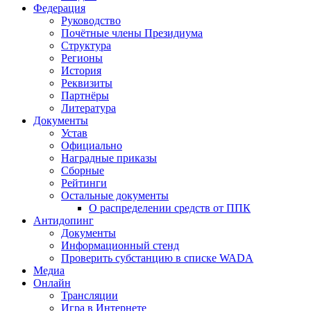
Федерация
Руководство
Почётные члены Президиума
Структура
Регионы
История
Реквизиты
Партнёры
Литература
Документы
Устав
Официально
Наградные приказы
Сборные
Рейтинги
Остальные документы
О распределении средств от ППК
Антидопинг
Документы
Информационный стенд
Проверить субстанцию в списке WADA
Медиа
Онлайн
Трансляции
Игра в Интернете