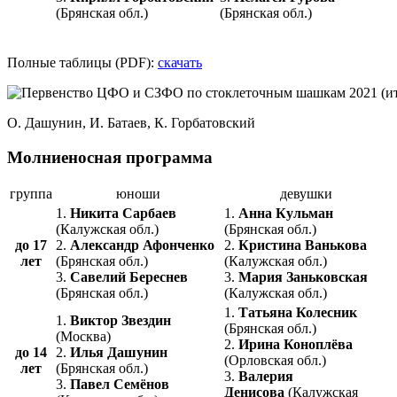
(Брянская обл.)
(Брянская обл.)
Полные таблицы (PDF):
скачать
О. Дашунин, И. Батаев, К. Горбатовский
Молниеносная программа
группа
юноши
девушки
1.
Никита Сарбаев
1.
Анна Кульман
(Калужская обл.)
(Брянская обл.)
до 17
2.
Александр Афонченко
2.
Кристина Ванькова
лет
(Брянская обл.)
(Калужская обл.)
3.
Савелий Береснев
3.
Мария Заньковская
(Брянская обл.)
(Калужская обл.)
1.
Татьяна Колесник
1.
Виктор Звездин
(Брянская обл.)
(Москва)
2.
Ирина Коноплёва
до 14
2.
Илья Дашунин
(Орловская обл.)
лет
(Брянская обл.)
3.
Валерия
3.
Павел Семёнов
Денисова
(Калужская