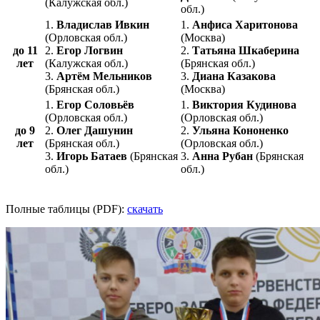
(Калужская обл.)
обл.)
1.
Владислав Ивкин
1.
Анфиса Харитонова
(Орловская обл.)
(Москва)
до 11
2.
Егор Логвин
2.
Татьяна Шкаберина
лет
(Калужская обл.)
(Брянская обл.)
3.
Артём Мельников
3.
Диана Казакова
(Брянская обл.)
(Москва)
1.
Егор Соловьёв
1.
Виктория Кудинова
(Орловская обл.)
(Орловская обл.)
до 9
2.
Олег Дашунин
2.
Ульяна Кононенко
лет
(Брянская обл.)
(Орловская обл.)
3.
Игорь Батаев
(Брянская
3.
Анна Рубан
(Брянская
обл.)
обл.)
Полные таблицы (PDF):
скачать