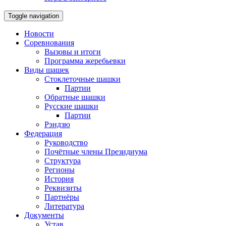
Toggle navigation
Новости
Соревнования
Вызовы и итоги
Программа жеребьевки
Виды шашек
Стоклеточные шашки
Партии
Обратные шашки
Русские шашки
Партии
Рэндзю
Федерация
Руководство
Почётные члены Президиума
Структура
Регионы
История
Реквизиты
Партнёры
Литература
Документы
Устав