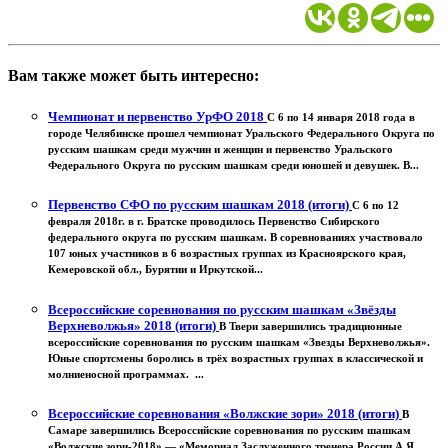
Вам также может быть интересно:
Чемпионат и первенство УрФО 2018
С 6 по 14 января 2018 года в
городе Челябинске прошел чемпионат Уральского Федерального Округа по
русским шашкам среди мужчин и женщин и первенство Уральского
Федерального Округа по русским шашкам среди юношей и девушек. В...
Первенство СФО по русским шашкам 2018 (итоги)
С 6 по 12
февраля 2018г. в г. Братске проводилось Первенство Сибирского
федерального округа по русским шашкам. В соревнованиях участвовало
107 юных участников в 6 возрастных группах из Красноярского края,
Кемеровской обл., Бурятии и Иркутской...
Всероссийские соревнования по русским шашкам «Звёзды
Верхневолжья» 2018 (итоги)
В Твери завершились традиционные
всероссийские соревнования по русским шашкам «Звезды Верхневолжья».
Юные спортсмены боролись в трёх возрастных группах в классической и
молниеносной программах. ...
Всероссийские соревнования «Волжские зори» 2018 (итоги)
В
Самаре завершились Всероссийские соревнования по русским шашкам
«Волжские зори-2018» — «Мемориал Заслуженного тренера России А.Я.