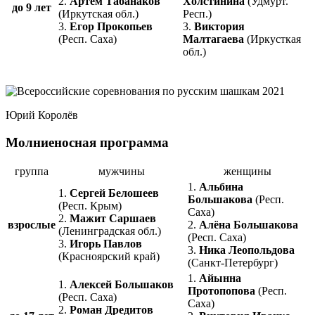
2.
Артём Табанаков
Холстинина
(Удмурт.
до 9 лет
(Иркутская обл.)
Респ.)
3.
Егор Прокопьев
3.
Виктория
(Респ. Саха)
Малтагаева
(Иркусткая
обл.)
Юрий Королёв
Молниеносная программа
группа
мужчины
женщины
1.
Альбина
1.
Сергей Белошеев
Большакова
(Респ.
(Респ. Крым)
Саха)
2.
Мажит Саршаев
взрослые
2.
Алёна Большакова
(Ленинградская обл.)
(Респ. Саха)
3.
Игорь Павлов
3.
Ника Леопольдова
(Красноярский край)
(Санкт-Петербург)
1.
Айынна
1.
Алексей Большаков
Протопопова
(Респ.
(Респ. Саха)
Саха)
2.
Роман Дредитов