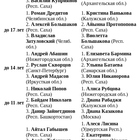
3.
Василий Куприянов
(Архангельская обл.)
(Респ. Саха)
1.
Роман Дредитов
1.
Кристина Ванькова
(Челябинская обл.)
(Калужская обл.)
2.
Алексей Большаков
2.
Айынна Протопопова
до 17 лет
(Респ. Саха)
(Респ. Саха)
3.
Владислав
3.
Виолетта
Затуловский
(Челяб.
Большакова
(Респ.
обл.)
Саха)
1.
Андрей Абашин
1.
Елизавета Бармина
(Нижегородская обл.)
(Архангельская обл.)
2.
Руслан Скворцов
2.
Ульяна Батаева
до 14 лет
(Санкт-Петербург)
(Самарская обл.)
3.
Андрей Мадасов
3.
Юлия Никанорова
(Иркусткая обл.)
(Респ. Саха)
1.
Николай Попов
1.
Алиса Рубцова
(Респ. Саха)
(Нижегородская обл.)
2.
Байдам Николаев
2.
Диана Рабаджи
до 11 лет
(Респ. Саха)
(Калужская обл.)
3.
Данир Зайнетдинов
3.
Диана Казакова
(Респ. Башкортостан)
(Москва)
1.
Алеся Лисина
1.
Айтал Габышев
(Удмуртская Респ.)
(Респ. Саха)
2.
Екатерина