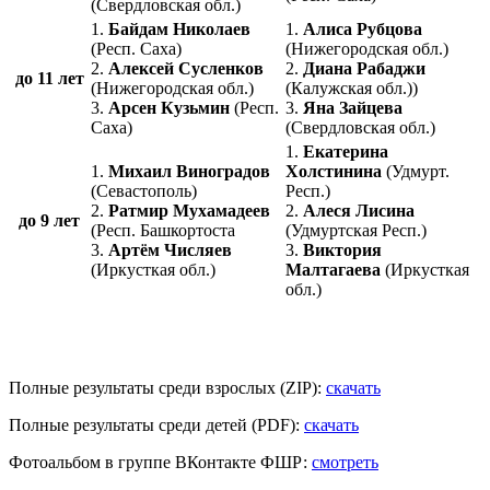
(Свердловская обл.)
1.
Байдам Николаев
1.
Алиса Рубцова
(Респ. Саха)
(Нижегородская обл.)
2.
Алексей Сусленков
2.
Диана Рабаджи
до 11 лет
(Нижегородская обл.)
(Калужская обл.))
3.
Арсен Кузьмин
(Респ.
3.
Яна Зайцева
Саха)
(Свердловская обл.)
1.
Екатерина
1.
Михаил Виноградов
Холстинина
(Удмурт.
(Севастополь)
Респ.)
2.
Ратмир Мухамадеев
2.
Алеся Лисина
до 9 лет
(Респ. Башкортоста
(Удмуртская Респ.)
3.
Артём Числяев
3.
Виктория
(Иркусткая обл.)
Малтагаева
(Иркусткая
обл.)
Полные результаты среди взрослых (ZIP):
скачать
Полные результаты среди детей (PDF):
скачать
Фотоальбом в группе ВКонтакте ФШР:
смотреть