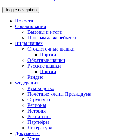
Toggle navigation
Новости
Соревнования
Вызовы и итоги
Программа жеребьевки
Виды шашек
Стоклеточные шашки
Партии
Обратные шашки
Русские шашки
Партии
Рэндзю
Федерация
Руководство
Почётные члены Президиума
Структура
Регионы
История
Реквизиты
Партнёры
Литература
Документы
Устав