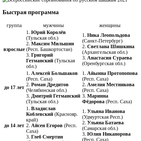
Быстрая программа
группа
мужчины
женщины
1.
Юрий Королёв
1.
Ника Леопольдова
(Тульская обл.)
(Санкт-Петербург)
2.
Максим Мильшин
2.
Светлана Шишкина
взрослые
(Респ. Башкортостан)
(Архангельская обл.)
3.
Григорий
3.
Анастасия Сураева
Гетманский
(Тульская
(Оренбургская обл.)
обл.)
1.
Алексей Большаков
1.
Айынна Протопопова
(Респ. Саха)
(Респ. Саха)
2.
Роман Дредитов
2.
Амелия Местникова
до 17 лет
(Челябинская обл.)
(Респ. Саха)
3.
Дмитрий Гетманский
3.
Маринна
(Тульская обл.)
Фёдорова
(Респ. Саха)
1.
Владислав
1.
Ульяна Иванова
Коблевский
(Краснояр.
(Удмуртская Респ.)
край)
2.
Ульяна Батаева
до 14 лет
2.
Айсен Егоров
(Респ.
(Самарская обл.)
Саха)
3.
Юлия Никанорова
3.
Глеб Смертин
(Респ. Саха)