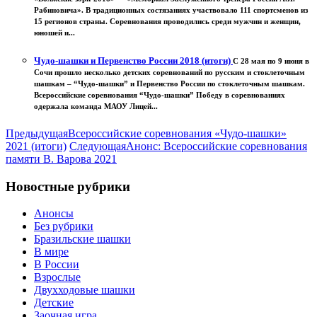
Рабиновича». В традиционных состязаниях участвовало 111 спортсменов из
15 регионов страны. Соревнования проводились среди мужчин и женщин,
юношей и...
Чудо-шашки и Первенство России 2018 (итоги)
С 28 мая по 9 июня в
Сочи прошло несколько детских соревнований по русским и стоклеточным
шашкам – “Чудо-шашки” и Первенство России по стоклеточным шашкам.
Всероссийские соревнования “Чудо-шашки” Победу в соревнованиях
одержала команда МАОУ Лицей...
Предыдущая
Всероссийские соревнования «Чудо-шашки»
2021 (итоги)
Следующая
Анонс: Всероссийские соревнования
памяти В. Варова 2021
Новостные рубрики
Анонсы
Без рубрики
Бразильские шашки
В мире
В России
Взрослые
Двухходовые шашки
Детские
Заочная игра