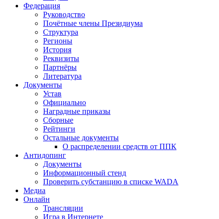
Федерация
Руководство
Почётные члены Президиума
Структура
Регионы
История
Реквизиты
Партнёры
Литература
Документы
Устав
Официально
Наградные приказы
Сборные
Рейтинги
Остальные документы
О распределении средств от ППК
Антидопинг
Документы
Информационный стенд
Проверить субстанцию в списке WADA
Медиа
Онлайн
Трансляции
Игра в Интернете