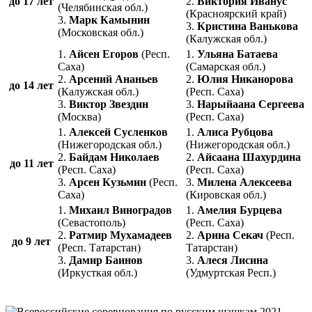
до 17 лет
2.
Виктория Иванус
(Челябинская обл.)
(Красноярский край)
3.
Марк Камынин
3.
Кристина Ванькова
(Московская обл.)
(Калужская обл.)
1.
Айсен Егоров
(Респ.
1.
Ульяна Батаева
Саха)
(Самарская обл.)
2.
Арсений Ананьев
2.
Юлия Никанорова
до 14 лет
(Калужская обл.)
(Респ. Саха)
3.
Виктор Звездин
3.
Нарыйаана Сергеева
(Москва)
(Респ. Саха)
1.
Алексей Сусленков
1.
Алиса Рубцова
(Нижегородская обл.)
(Нижегородская обл.)
2.
Байдам Николаев
2.
Айсаана Шахурдина
до 11 лет
(Респ. Саха)
(Респ. Саха)
3.
Арсен Кузьмин
(Респ.
3.
Милена Алексеева
Саха)
(Кировская обл.)
1.
Михаил Виноградов
1.
Амелия Бурцева
(Севастополь)
(Респ. Саха)
2.
Ратмир Мухамадеев
2.
Арина Секач
(Респ.
до 9 лет
(Респ. Татарстан)
Татарстан)
3.
Дамир Баинов
3.
Алеся Лисина
(Иркусткая обл.)
(Удмуртская Респ.)