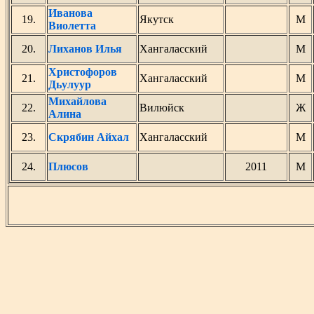
Иванова
19.
Якутск
М
Виолетта
20.
Лиханов Илья
Хангаласский
М
Христофоров
21.
Хангаласский
М
Дьулуур
Михайлова
22.
Вилюйск
Ж
Алина
23.
Скрябин Айхал
Хангаласский
М
24.
Плюсов
2011
М