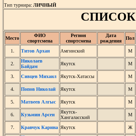
Тип турнира:
ЛИЧНЫЙ
СПИСОК
ФИО
Регион
Дата
Место
Пол
спортсмена
спортсмена
рождения
1.
Титов Архан
Амгинский
М
Николаев
2.
Якутск
М
Байдам
3.
Сивцев Михаил
Якутск-Хатассы
М
4.
Попов Николай
Якутск
М
5.
Матвеев Алгыс
Якутск
М
Якутск-
6.
Кузьмин Арсен
М
Хангаласский
7.
Кравчук Карина
Якутск
Ж