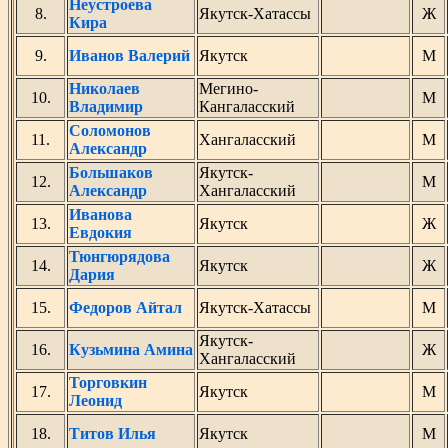
Неустроева
8.
Якутск-Хатассы
Ж
Кира
9.
Иванов Валерий
Якутск
М
Николаев
Мегино-
10.
М
Владимир
Кангаласский
Соломонов
11.
Хангаласский
М
Александр
Большаков
Якутск-
12.
М
Александр
Хангаласский
Иванова
13.
Якутск
Ж
Евдокия
Тюнгюрядова
14.
Якутск
Ж
Дария
15.
Федоров Айтал
Якутск-Хатассы
М
Якутск-
16.
Кузьмина Амина
Ж
Хангаласский
Торговкин
17.
Якутск
М
Леонид
18.
Титов Илья
Якутск
М