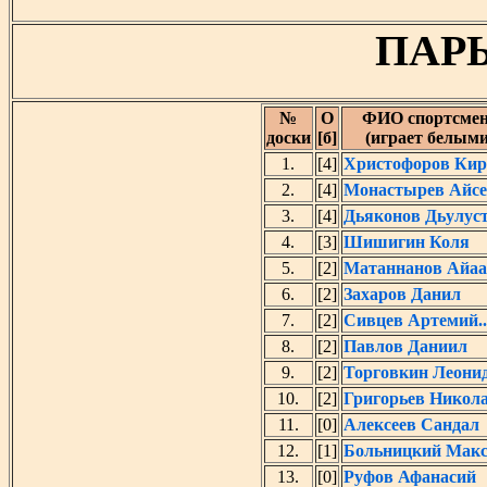
ПАРЫ
№
O
ФИО спортсме
доски
[б]
(играет белыми
1.
[4]
Христофоров Кир
2.
[4]
Монастырев Айсе
3.
[4]
Дьяконов Дьулус
4.
[3]
Шишигин Коля
5.
[2]
Матаннанов Айаа
6.
[2]
Захаров Данил
7.
[2]
Сивцев Артемий..
8.
[2]
Павлов Даниил
9.
[2]
Торговкин Леони
10.
[2]
Григорьев Никол
11.
[0]
Алексеев Сандал
12.
[1]
Больницкий Мак
13.
[0]
Руфов Афанасий