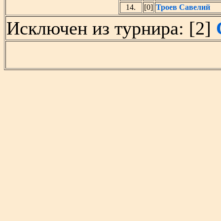
14.
[0]
Троев Савелий
Исключен из турнира: [2]