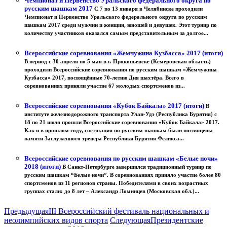
Чемпионат и Первенство Уральского федерального округа по
русским шашкам 2017
С 7 по 13 января в Челябинске проходили
Чемпионат и Первенство Уральского федерального округа по русским
шашкам 2017 среди мужчин и женщин, юношей и девушек. Этот турнир по
количеству участников оказался самым представительным за долгое...
Всероссийские соревнования «Жемчужина Кузбасса» 2017 (итоги)
В период с 30 апреля по 5 мая в г. Прокопьевске (Кемеровская область)
проходили Всероссийские соревнования по русским шашкам «Жемчужина
Кузбасса» 2017, посвящённые 70-летию Дня шахтёра. Всего в
соревнованиях приняли участие 67 молодых спортсменов из...
Всероссийские соревнования «Кубок Байкала» 2017 (итоги)
В
институте железнодорожного транспорта Улан-Удэ (Республика Бурятия) с
18 по 21 июля прошли Всероссийские соревнования «Кубок Байкала» 2017.
Как и в прошлом году, состязания по русским шашкам были посвящены
памяти Заслуженного тренера Республики Бурятия Феликса...
Всероссийские соревнования по русским шашкам «Белые ночи»
2018 (итоги)
В Санкт-Петербурге завершился традиционный турнир по
русским шашкам “Белые ночи”. В соревнованиях приняло участие более 80
спортсменов из 11 регионов страны. Победителями в своих возрастных
группах стали: до 8 лет – Александр Ломинцев (Московская обл.)...
Предыдущая
III Всероссийский фестиваль национальных и
неолимпийских видов спорта
Следующая
Президентские