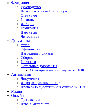
Федерация
Руководство
Почётные члены Президиума
Структура
Регионы
История
Реквизиты
Партнёры
Литература
Документы
Устав
Официально
Наградные приказы
Сборные
Рейтинги
Остальные документы
О распределении средств от ППК
Антидопинг
Документы
Информационный стенд
Проверить субстанцию в списке WADA
Медиа
Онлайн
Трансляции
Игра в Интернете