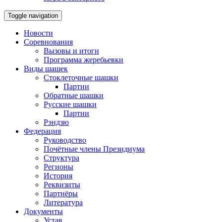
Toggle navigation
Новости
Соревнования
Вызовы и итоги
Программа жеребьевки
Виды шашек
Стоклеточные шашки
Партии
Обратные шашки
Русские шашки
Партии
Рэндзю
Федерация
Руководство
Почётные члены Президиума
Структура
Регионы
История
Реквизиты
Партнёры
Литература
Документы
Устав