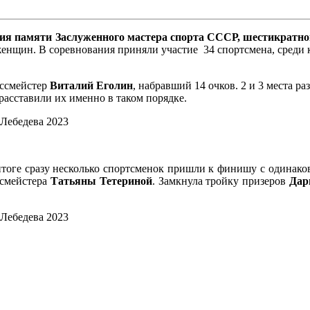
ния памяти Заслуженного мастера спорта СССР, шестикратн
щин. В соревнования приняли участие 34 спортсмена, среди кот
оссмейстер
Виталий Еголин
, набравший 14 очков. 2 и 3 места р
расставили их именно в таком порядке.
 итоге сразу несколько спортсменок пришли к финишу с одинако
ссмейстера
Татьяны Тетериной
. Замкнула тройку призеров
Дар