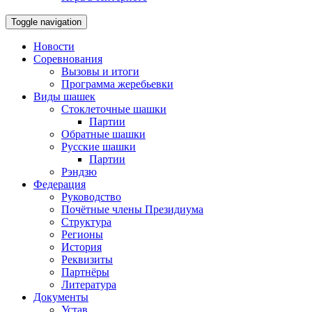
Toggle navigation
Новости
Соревнования
Вызовы и итоги
Программа жеребьевки
Виды шашек
Стоклеточные шашки
Партии
Обратные шашки
Русские шашки
Партии
Рэндзю
Федерация
Руководство
Почётные члены Президиума
Структура
Регионы
История
Реквизиты
Партнёры
Литература
Документы
Устав