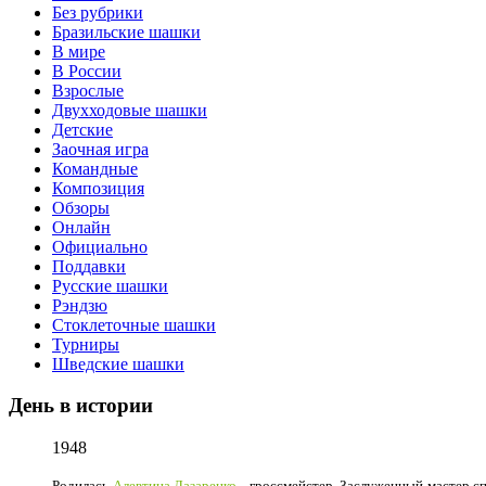
Без рубрики
Бразильские шашки
В мире
В России
Взрослые
Двухходовые шашки
Детские
Заочная игра
Командные
Композиция
Обзоры
Онлайн
Официально
Поддавки
Русские шашки
Рэндзю
Стоклеточные шашки
Турниры
Шведские шашки
День в истории
1948
Родилась
Алевтина Лазаренко
- гроссмейстер, Заслуженный мастер с