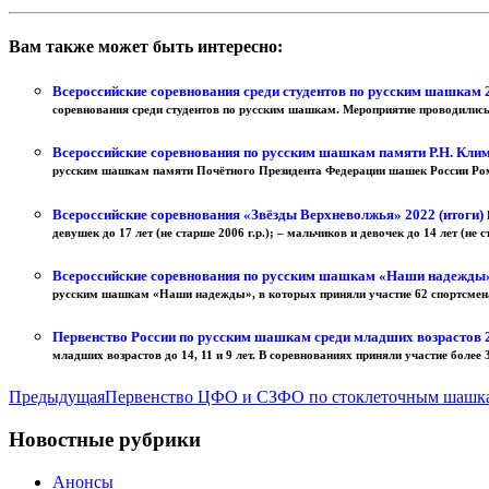
Вам также может быть интересно:
Всероссийские соревнования среди студентов по русским шашкам 
соревнования среди студентов по русским шашкам. Мероприятие проводились
Всероссийские соревнования по русским шашкам памяти Р.Н. Клим
русским шашкам памяти Почётного Президента Федерации шашек России Ром
Всероссийские соревнования «Звёзды Верхневолжья» 2022 (итоги)
девушек до 17 лет (не старше 2006 г.р.); – мальчиков и девочек до 14 лет (не с
Всероссийские соревнования по русским шашкам «Наши надежды»
русским шашкам «Наши надежды», в которых приняли участие 62 спортсмена 
Первенство России по русским шашкам среди младших возрастов 2
младших возрастов до 14, 11 и 9 лет. В соревнованиях приняли участие более 3
Предыдущая
Первенство ЦФО и СЗФО по стоклеточным шашкам
Новостные рубрики
Анонсы