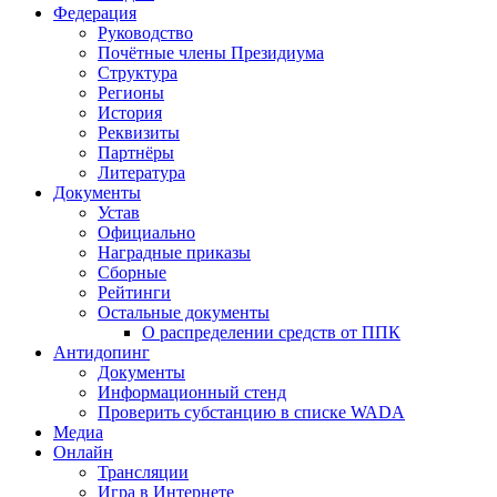
Федерация
Руководство
Почётные члены Президиума
Структура
Регионы
История
Реквизиты
Партнёры
Литература
Документы
Устав
Официально
Наградные приказы
Сборные
Рейтинги
Остальные документы
О распределении средств от ППК
Антидопинг
Документы
Информационный стенд
Проверить субстанцию в списке WADA
Медиа
Онлайн
Трансляции
Игра в Интернете