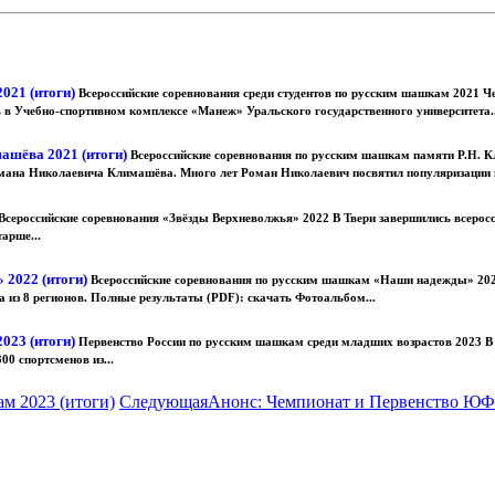
2021 (итоги)
Всероссийские соревнования среди студентов по русским шашкам 2021 Че
 в Учебно-спортивном комплексе «Манеж» Уральского государственного университета..
ашёва 2021 (итоги)
Всероссийские соревнования по русским шашкам памяти Р.Н. К
ана Николаевича Климашёва. Много лет Роман Николаевич посвятил популяризации 
Всероссийские соревнования «Звёзды Верхневолжья» 2022 В Твери завершились всерос
тарше...
 2022 (итоги)
Всероссийские соревнования по русским шашкам «Наши надежды» 2022 
из 8 регионов. Полные результаты (PDF): скачать Фотоальбом...
023 (итоги)
Первенство России по русским шашкам среди младших возрастов 2023 В
00 спортсменов из...
 2023 (итоги)
Следующая
Анонс: Чемпионат и Первенство Ю