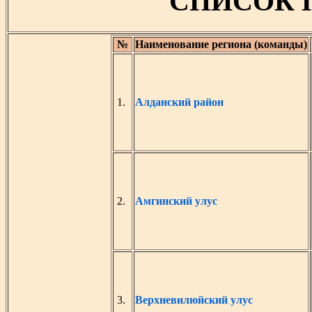
СПИСОК 
№
Наименование региона (команды)
1.
Алданский район
2.
Амгинский улус
3.
Верхневилюйский улус