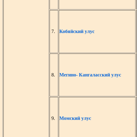
7.
Кобяйский улус
8.
Мегино- Кангаласский улус
9.
Момский улус