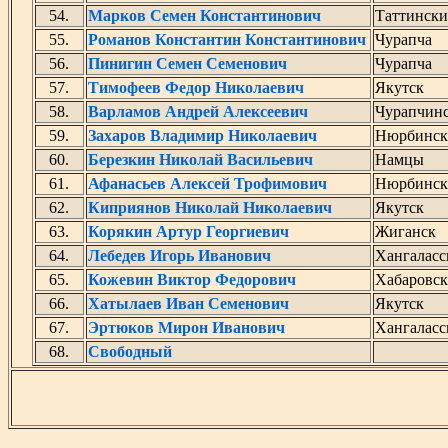
54.
Марков Семен Константинович
Таттинск
55.
Романов Константин Константинович
Чурапча
56.
Пинигин Семен Семенович
Чурапча
57.
Тимофеев Федор Николаевич
Якутск
58.
Варламов Андрей Алексеевич
Чурапчин
59.
Захаров Владимир Николаевич
Нюрбинск
60.
Березкин Николай Васильевич
Намцы
61.
Афанасьев Алексей Трофимович
Нюрбинск
62.
Киприянов Николай Николаевич
Якутск
63.
Корякин Артур Георгиевич
Жиганск
64.
Лебедев Игорь Иванович
Хангаласс
65.
Кожевин Виктор Федорович
Хабаровск
66.
Хатылаев Иван Семенович
Якутск
67.
Эртюков Мирон Иванович
Хангаласс
68.
Свободный