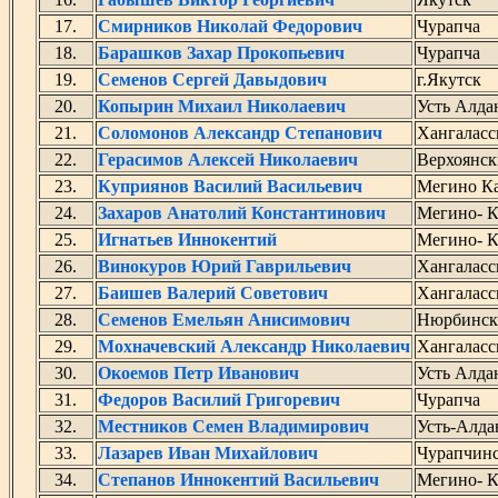
17.
Смирников Николай Федорович
Чурапча
18.
Барашков Захар Прокопьевич
Чурапча
19.
Семенов Сергей Давыдович
г.Якутск
20.
Копырин Михаил Николаевич
Усть Алда
21.
Соломонов Александр Степанович
Хангаласс
22.
Герасимов Алексей Николаевич
Верхоянс
23.
Куприянов Василий Васильевич
Мегино Ка
24.
Захаров Анатолий Константинович
Мегино- К
25.
Игнатьев Иннокентий
Мегино- К
26.
Винокуров Юрий Гаврильевич
Хангаласс
27.
Баишев Валерий Советович
Хангаласс
28.
Семенов Емельян Анисимович
Нюрбинск
29.
Мохначевский Александр Николаевич
Хангаласс
30.
Окоемов Петр Иванович
Усть Алда
31.
Федоров Василий Григоревич
Чурапча
32.
Местников Семен Владимирович
Усть-Алда
33.
Лазарев Иван Михайлович
Чурапчин
34.
Степанов Иннокентий Васильевич
Мегино- К