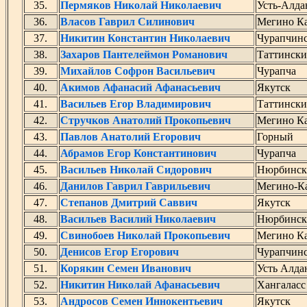
35.
Пермяков Николай Николаевич
Усть-Алда
36.
Власов Гаврил Силинович
Мегино Ка
37.
Никитин Константин Николаевич
Чурапчин
38.
Захаров Пантелеймон Романович
Таттинск
39.
Михайлов Софрон Васильевич
Чурапча
40.
Акимов Афанасий Афанасьевич
Якутск
41.
Васильев Егор Владимирович
Таттинск
42.
Стручков Анатолий Прокопьевич
Мегино Ка
43.
Павлов Анатолий Егорович
Горный
44.
Абрамов Егор Константинович
Чурапча
45.
Васильев Николай Сидорович
Нюрбинск
46.
Данилов Гаврил Гаврильевич
Мегино-Ка
47.
Степанов Дмитрий Саввич
Якутск
48.
Васильев Василий Николаевич
Нюрбинск
49.
Свинобоев Николай Прокопьевич
Мегино Ка
50.
Денисов Егор Егорович
Чурапчин
51.
Корякин Семен Иванович
Усть Алда
52.
Никитин Николай Афанасьевич
Хангаласс
53.
Андросов Семен Иннокентьевич
Якутск