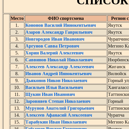
СПИСОК
Место
ФИО спортсмена
Регион 
1.
Кононов Василий Иннокентьевич
Якутск
2.
Азаров Александр Гаврильевич
Якутск
3.
Новгородов Иван Иванович
Чурапчин
4.
Аргунов Савва Петрович
Мегино Ка
5.
Хорин Валерий Алексеевич
Якутск
6.
Саввинов Николай Николаевич
Нюрбинск
7.
Алексеев Александр Алексеевич
Жиганск
8.
Иванов Андрей Иннокентьевич
Вилюйск
9.
Дьяконов Никон Николаевич
Горный ул
10.
Васильев Илья Васильевич
Хангаласс
11.
Щукин Иван Иванович
Таттинск
12.
Заровняев Степан Николаевич
Горный
13.
Мурунов Анатолий Григорьевич
Таттинск
14.
Алексеев Афанасий Алексеевич
Чурапча
15.
Тарабукин Иван Николаевич
Мегино Ка
16.
Габышев Виктор Георгиевич
Якутск