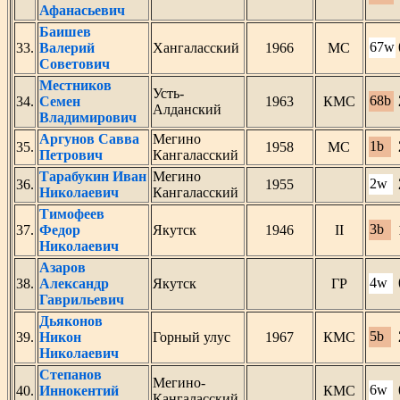
Афанасьевич
Баишев
67w
33.
Валерий
Хангаласский
1966
МС
Советович
Местников
Усть-
68b
34.
Семен
1963
КМС
Алданский
Владимирович
Аргунов Савва
Мегино
1b
35.
1958
МС
Петрович
Кангаласский
Тарабукин Иван
Мегино
2w
36.
1955
Николаевич
Кангаласский
Тимофеев
3b
37.
Федор
Якутск
1946
II
Николаевич
Азаров
4w
38.
Александр
Якутск
ГР
Гаврильевич
Дьяконов
5b
39.
Никон
Горный улус
1967
КМС
Николаевич
Степанов
Мегино-
6w
40.
Иннокентий
КМС
Кангаласский