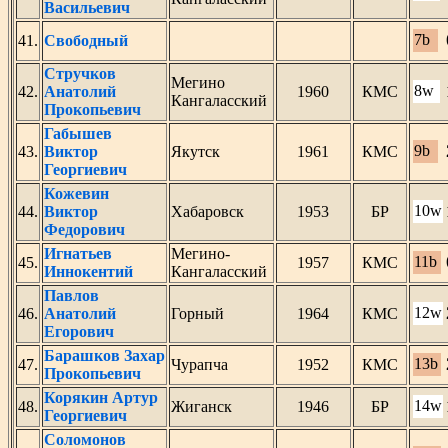
Васильевич
7b
41.
Свободный
Стручков
Мегино
8w
42.
Анатолий
1960
КМС
Кангаласский
Прокопьевич
Габышев
9b
43.
Виктор
Якутск
1961
КМС
Георгиевич
Кожевин
10w
44.
Виктор
Хабаровск
1953
БР
Федорович
Игнатьев
Мегино-
11b
45.
1957
КМС
Иннокентий
Кангаласский
Павлов
12w
46.
Анатолий
Горный
1964
КМС
Егорович
Барашков Захар
13b
47.
Чурапча
1952
КМС
Прокопьевич
Корякин Артур
14w
48.
Жиганск
1946
БР
Георгиевич
Соломонов