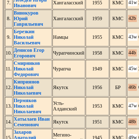
41w
7.
Хангаласский
1955
КМС
Иванович
Винокуров
42b
8.
Юрий
Хангаласский
1959
КМС
Гаврильевич
Березкин
43w
9.
Николай
Намцы
1955
КМС
Васильевич
Денисов Егор
44b
10.
Чурапчинский
1958
КМС
Егорович
Смирников
45w
11.
Николай
Чурапча
1949
КМС
Федорович
Киприянов
46b
12.
Николай
Якутск
1956
БР
Николаевич
Пермяков
Усть-
47w
13.
Николай
1953
КМС
Алданский
Николаевич
Хатылаев Иван
48b
14.
Якутск
1951
КМС
Семенович
Захаров
Мегино-
49w
15.
Анатолий
1945
КМС