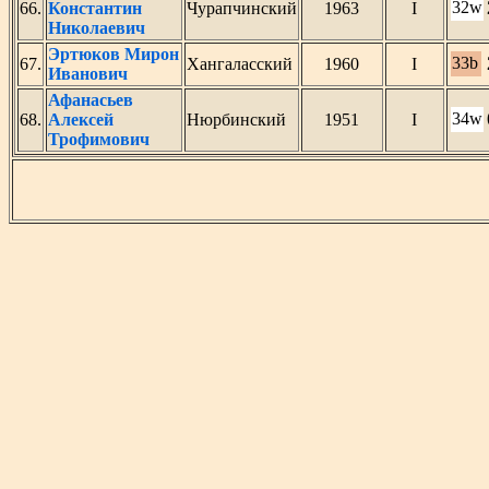
32w
66.
Константин
Чурапчинский
1963
I
Николаевич
Эртюков Мирон
33b
67.
Хангаласский
1960
I
Иванович
Афанасьев
34w
68.
Алексей
Нюрбинский
1951
I
Трофимович