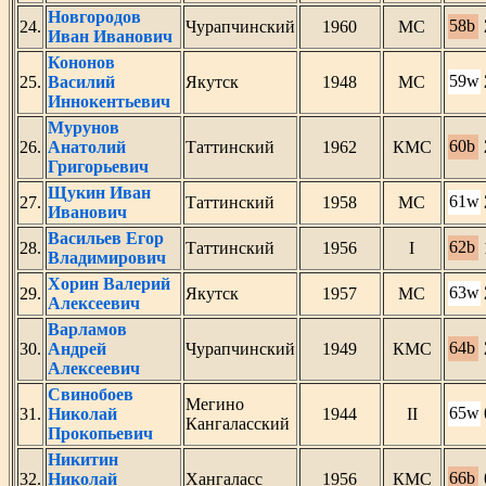
Новгородов
58b
24.
Чурапчинский
1960
МС
Иван Иванович
Кононов
59w
25.
Василий
Якутск
1948
МС
Иннокентьевич
Мурунов
60b
26.
Анатолий
Таттинский
1962
КМС
Григорьевич
Щукин Иван
61w
27.
Таттинский
1958
МС
Иванович
Васильев Егор
62b
28.
Таттинский
1956
I
Владимирович
Хорин Валерий
63w
29.
Якутск
1957
МС
Алексеевич
Варламов
64b
30.
Андрей
Чурапчинский
1949
КМС
Алексеевич
Свинобоев
Мегино
65w
31.
Николай
1944
II
Кангаласский
Прокопьевич
Никитин
66b
32.
Николай
Хангаласс
1956
КМС