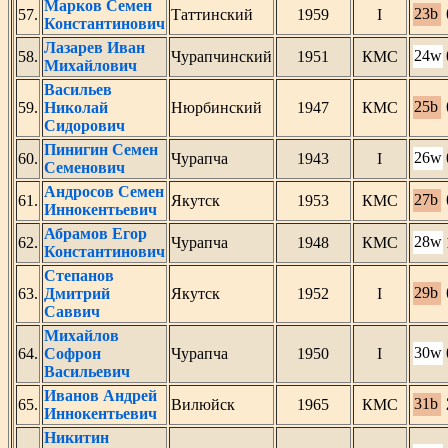
Марков Семен
23b
57.
Таттинский
1959
I
Константинович
Лазарев Иван
24w
58.
Чурапчинский
1951
КМС
Михайлович
Васильев
25b
59.
Николай
Нюрбинский
1947
КМС
Сидорович
Пинигин Семен
26w
60.
Чурапча
1943
I
Семенович
Андросов Семен
27b
61.
Якутск
1953
КМС
Иннокентьевич
Абрамов Егор
28w
62.
Чурапча
1948
КМС
Константинович
Степанов
29b
63.
Дмитрий
Якутск
1952
I
Саввич
Михайлов
30w
64.
Софрон
Чурапча
1950
I
Васильевич
Иванов Андрей
31b
65.
Вилюйск
1965
КМС
Иннокентьевич
Никитин