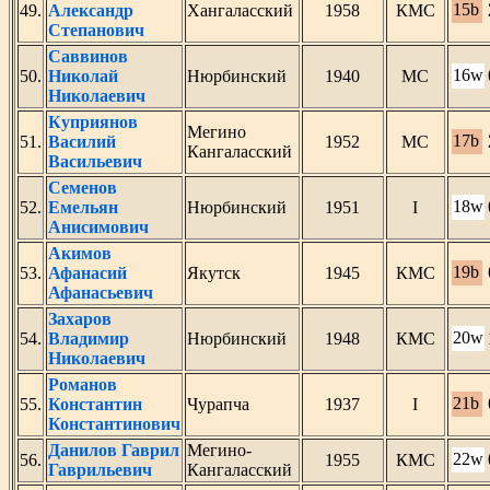
15b
49.
Александр
Хангаласский
1958
КМС
Степанович
Саввинов
16w
50.
Николай
Нюрбинский
1940
МС
Николаевич
Куприянов
Мегино
17b
51.
Василий
1952
МС
Кангаласский
Васильевич
Семенов
18w
52.
Емельян
Нюрбинский
1951
I
Анисимович
Акимов
19b
53.
Афанасий
Якутск
1945
КМС
Афанасьевич
Захаров
20w
54.
Владимир
Нюрбинский
1948
КМС
Николаевич
Романов
21b
55.
Константин
Чурапча
1937
I
Константинович
Данилов Гаврил
Мегино-
22w
56.
1955
КМС
Гаврильевич
Кангаласский