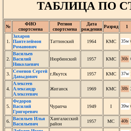
ТАБЛИЦА ПО 
ФИО
Регион
Дата
№
Разряд
1
спортсмена
спортсмена
рождения
Захаров
35w
1.
Пантелеймон
Таттинский
1964
КМС
Романович
Васильев
36b
2.
Василий
Нюрбинский
1957
КМС
Николаевич
Семенов Сергей
37w
3.
г.Якутск
1957
КМС
Давыдович
Алексеев
38b
4.
Александр
Жиганск
1969
КМС
Алексеевич
Федоров
39w
5.
Василий
Чурапча
1949
I
Григоревич
Васильев Илья
Хангаласский
40b
6.
1957
МС
Васильевич
район
Лебедев Игорь