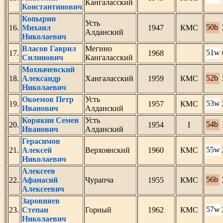
Кангаласский
Константинович
Копырин
Усть
50b
16.
Михаил
1947
КМС
Алданский
Николаевич
Власов Гаврил
Мегино
51w
17.
1968
Силинович
Кангаласский
Мохначевский
52b
18.
Александр
Хангаласский
1959
КМС
Николаевич
Окоемов Петр
Усть
53w
19.
1957
КМС
Иванович
Алданский
Корякин Семен
Усть
54b
20.
1954
I
Иванович
Алданский
Герасимов
55w
21.
Алексей
Верхоянский
1960
КМС
Николаевич
Алексеев
56b
22.
Афанасий
Чурапча
1955
КМС
Алексеевич
Заровняев
57w
23.
Степан
Горный
1962
КМС
Николаевич