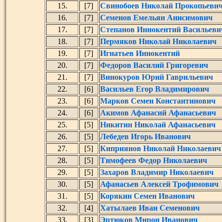
15.
[7]
Свинобоев Николай Прокопьеви
16.
[7]
Семенов Емельян Анисимович
17.
[7]
Степанов Иннокентий Васильеви
18.
[7]
Пермяков Николай Николаевич
19.
[7]
Игнатьев Иннокентий
20.
[7]
Федоров Василий Григоревич
21.
[7]
Винокуров Юрий Гаврильевич
22.
[6]
Васильев Егор Владимирович
23.
[6]
Марков Семен Константинович
24.
[6]
Акимов Афанасий Афанасьевич
25.
[5]
Никитин Николай Афанасьевич
26.
[5]
Лебедев Игорь Иванович
27.
[5]
Киприянов Николай Николаевич
28.
[5]
Тимофеев Федор Николаевич
29.
[5]
Захаров Владимир Николаевич
30.
[5]
Афанасьев Алексей Трофимович
31.
[5]
Корякин Семен Иванович
32.
[4]
Хатылаев Иван Семенович
33.
[3]
Эртюков Мирон Иванович