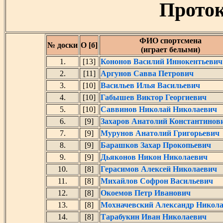
Проток
ФИО спортсмена
№ доски
О [б]
(играет белыми)
1.
[13]
Кононов Василий Иннокентьевич
2.
[11]
Аргунов Савва Петрович
3.
[10]
Васильев Илья Васильевич
4.
[10]
Габышев Виктор Георгиевич
5.
[10]
Саввинов Николай Николаевич
6.
[9]
Захаров Анатолий Константинов
7.
[9]
Мурунов Анатолий Григорьевич
8.
[9]
Барашков Захар Прокопьевич
9.
[9]
Дьяконов Никон Николаевич
10.
[8]
Герасимов Алексей Николаевич
11.
[8]
Михайлов Софрон Васильевич
12.
[8]
Окоемов Петр Иванович
13.
[8]
Мохначевский Александр Никол
14.
[8]
Тарабукин Иван Николаевич